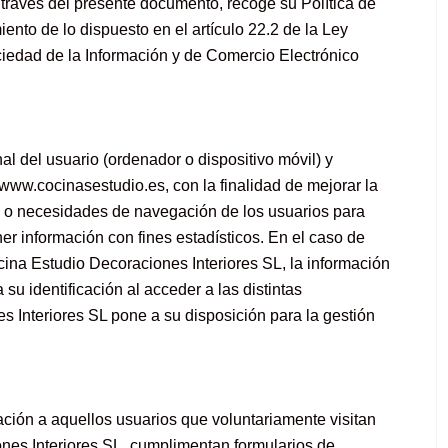
través del presente documento, recoge su Política de
ento de lo dispuesto en el artículo 22.2 de la Ley
ociedad de la Información y de Comercio Electrónico
l del usuario (ordenador o dispositivo móvil) y
 www.cocinasestudio.es, con la finalidad de mejorar la
s o necesidades de navegación de los usuarios para
r información con fines estadísticos. En el caso de
ina Estudio Decoraciones Interiores SL, la información
su identificación al acceder a las distintas
 Interiores SL pone a su disposición para la gestión
ación a aquellos usuarios que voluntariamente visitan
nes Interiores SL, cumplimentan formularios de