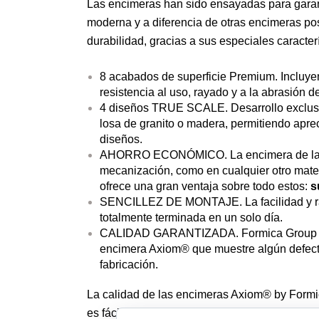
Las encimeras han sido ensayadas para garan
moderna y a diferencia de otras encimeras pos
durabilidad, gracias a sus especiales caracterí
8 acabados de superficie Premium. Incluy
resistencia al uso, rayado y a la abrasión d
4 diseños TRUE SCALE. Desarrollo exclusivo
losa de granito o madera, permitiendo aprec
diseños.
AHORRO ECONÓMICO. La encimera de lamin
mecanización, como en cualquier otro mater
ofrece una gran ventaja sobre todo estos:
s
SENCILLEZ DE MONTAJE. La facilidad y ra
totalmente terminada en un solo día.
CALIDAD GARANTIZADA. Formica Group ofre
encimera Axiom® que muestre algún defecto
fabricación.
La calidad de las encimeras Axiom® by Formic
es fácil de reconocer gracias a su trasera ident